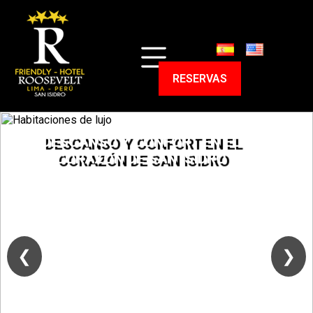
HOME
HABITACIONES
RESERVAS
ENTORNO
PROGRAMAS
SERVICIOS
CONTACTO
DESCANSO Y CONFORT EN EL
RESERVAS
CORAZÓN DE SAN ISIDRO
❮
❯