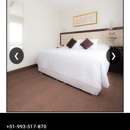
❮
❯
+51-993-517-870